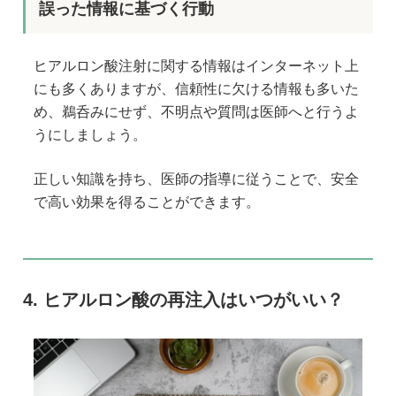
誤った情報に基づく行動
ヒアルロン酸注射に関する情報はインターネット上
にも多くありますが、信頼性に欠ける情報も多いた
め、鵜呑みにせず、不明点や質問は医師へと行うよ
うにしましょう。
正しい知識を持ち、医師の指導に従うことで、安全
で高い効果を得ることができます。
六本木院
六本木院
ヒアルロン酸の再注入はいつがいい？
六本木院
福岡院
福岡院