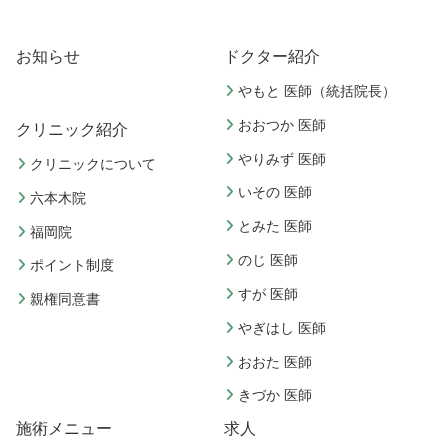
お知らせ
ドクター紹介
やもと 医師（統括院長）
おおつか 医師
クリニック紹介
やりみず 医師
クリニックについて
いその 医師
六本木院
とみた 医師
福岡院
のじ 医師
ポイント制度
すが 医師
親権同意書
やぎはし 医師
おおた 医師
きづか 医師
施術メニュー
求人