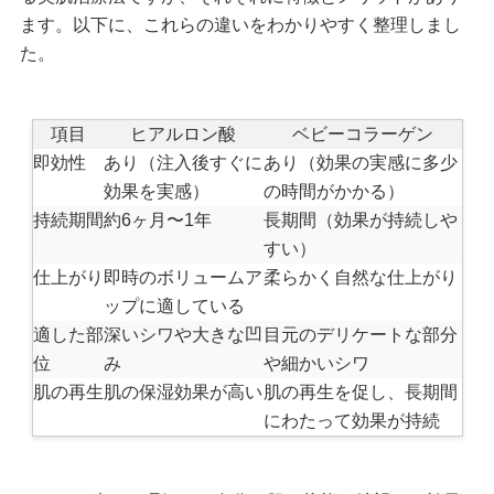
ます。以下に、これらの違いをわかりやすく整理しまし
た。
項目
ヒアルロン酸
ベビーコラーゲン
即効性
あり（注入後すぐに
あり（効果の実感に多少
効果を実感）
の時間がかかる）
持続期間
約6ヶ月〜1年
長期間（効果が持続しや
すい）
仕上がり
即時のボリュームア
柔らかく自然な仕上がり
ップに適している
適した部
深いシワや大きな凹
目元のデリケートな部分
位
み
や細かいシワ
肌の再生
肌の保湿効果が高い
肌の再生を促し、長期間
にわたって効果が持続