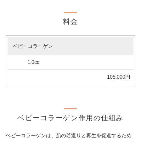
料金
施
ベビーコラーゲン
術
名
1.0cc
105,000円
備
考
料
金
ベビーコラーゲン作用の仕組み
（税
込）
ベビーコラーゲンは、肌の若返りと再生を促進するため