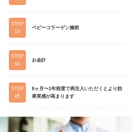
六本木院
福岡院
福岡院
STEP
ベビーコラーゲン施術
03
STEP
お会計
04
STEP
6ヶ月〜1年程度で再注入いただくとより効
05
果実感が高まります