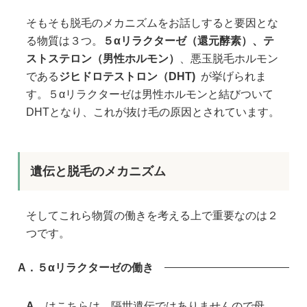
そもそも脱毛のメカニズムをお話しすると要因とな
る物質は３つ。
５αリラクターゼ（還元酵素）、テ
ストステロン（男性ホルモン）
、悪玉脱毛ホルモン
である
ジヒドロテストロン（DHT)
が挙げられま
す。５αリラクターゼは男性ホルモンと結びついて
DHTとなり、これが抜け毛の原因とされています。
遺伝と脱毛のメカニズム
そしてこれら物質の働きを考える上で重要なのは２
つです。
A．
５αリラクターゼの働き
A．
はこちらは、隔世遺伝ではありませんので母