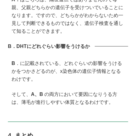
六本木院
六本木院
親、父親どちらかの遺伝子を受けついでいることに
六本木院
なります。ですので、どちらかがわからないため一
福岡院
福岡院
見して判断できるものではなく、遺伝子検査を通し
て知ることができます。
B．
DHTにどれぐらい影響をうけるか
B
．に記載されている、どれぐらいの影響をうける
かをつかさどるのが、x染色体の遺伝子情報となる
わけです。
そして、
A、B
の両方において要因になりうる方
は、薄毛が進行しやすい体質となるわけです。
まとめ