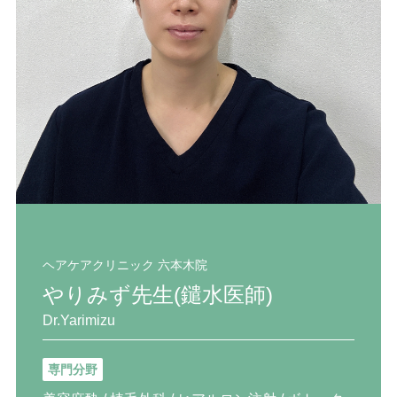
ヘアケアクリニック 六本木院
やりみず先生(鑓水医師)
Dr.Yarimizu
専門分野