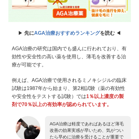
六本木院
六本木院
六本木院
福岡院
福岡院
▶︎
先に
AGA治療おすすめランキング
を読む
◀︎
AGA治療の研究は国内でも盛んに行われており、有
効性や安全性の高い薬を使用し、薄毛を改善する治
療が可能です。
例えば、AGA治療で使用されるミノキシジルの臨床
試験は1987年から始まり、第2相試験（薬の有効性
や安全性をテストする試験）では
1％以上濃度の製
剤で70％以上の有効率が認められています。
AGA治療は軽度であればあるほど薄毛
改善の効果実感が早いため、気がつい
たら早めに治療を受けることが重要で