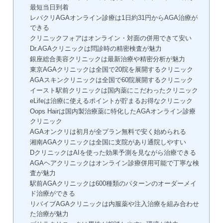
最短当日到着
レバクリAGAオンライン診療は1日約31円からAGA治療が
できる
クリニックフォアはオンライン・対面の併用できて安い
Dr.AGAクリニックは問診時の精密検査が魅力
銀座総合美容クリニックは最新治療や精密分析が魅力
東京AGAクリニックは全国で20院を展開するクリニック
AGAスキンクリニックは全国で60院展開するクリニック
イースト駅前クリニックは国内薬にこだわったクリニック
eLifeは治療に使えるポイントが貯まるお得なクリニック
Oops Hairは国内製治療薬に特化したAGAオンライン診療
クリニック
AGAオンクリは初月が全プラン無料で安く始められる
湘南AGAクリニックは全国に支院があり通院しやすい
DクリニックはAIを使った効果予測を見ながら治療できる
AGAヘアクリニックはオンライン診療併用可能で丁寧な検
査が魅力
駅前AGAクリニックは600種類のパターンのオーダーメイ
ド治療ができる
リバイブAGAクリニックは内服薬や注入治療を組み合わせ
た治療が魅力