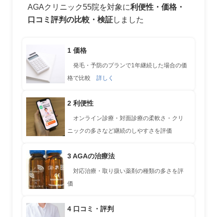
AGAクリニック55院を対象に
利便性・価格・
口コミ評判の比較・検証
しました
1 価格
発毛・予防のプランで1年継続した場合の価
格で比較
詳しく
2 利便性
オンライン診療・対面診療の柔軟さ・クリ
ニックの多さなど継続のしやすさを評価
3 AGAの治療法
対応治療・取り扱い薬剤の種類の多さを評
価
4 口コミ・評判