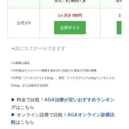
発毛：
9,790円 / 月
発毛：
1
1ヶ月分 980円
1ヶ月分
公式※3
公式サイト
公
⬅︎左にスクロールできます
※1価格は税込
※2月額はキャンペーン価格を含め12ヶ月続けた場合の下限の価格
※3予防『フィナステリド1.0mg』、発毛『フィナステリド1.0mg+ミノキシジル
5.0mg』または相当する合剤
▶︎ 料金で比較！
AGA治療が安いおすすめランキン
グ
はこちら
▶︎ オンライン診療で比較！
AGAオンライン診療比
較
はこちら