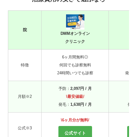
院
DMMオンライン
クリニック
6ヶ月間無料◎
L
特徴
何回でも診察無料
自
24時間いつでも診察
発毛も
予防：
2,097円 / 月
予
月額※2
\最安値級/
※
発毛：
1,638円 / 月
発毛
\6ヶ月分が無料/
公式※3
公式サイト