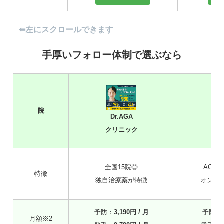
⬅︎左にスクロールできます
手厚いフォロー体制で選ぶなら
院
Dr.AGA
A
クリニック
ク
全国15院◎
AGA
特徴
独自治療薬が特徴
オンラ
予防：
3,190円 / 月
予防：
月額※2