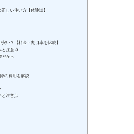
の正しい使い方【体験談】
六本木院
六本木院
六本木院
福岡院
福岡院
ちが安い？【料金・割引率を比較】
みと注意点
提だから
以降の費用を解説
い
件と注意点