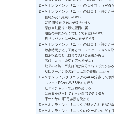
DMMオンラインクリニックの女性向け（FAG
DMMオンラインクリニックの口コミ・評判か
価格が安く継続しやすい
24時間診療で予約が取りやすい
薬は自動配送・最短翌日に届く
通院の手間がなく忙しくても続けやすい
周りにバレずにAGA治療ができる
DMMオンラインクリニックの口コミ・評判か
診察時間が短く医師とコミュニケーションが
血液検査などは自分で受ける必要がある
医師によって診察対応の差がある
効果の確認・写真評価は自分で行う必要があ
初回クーポン後の2年目以降の費用が上がる
DMMオンラインクリニックのAGA治療って
スマホ・PCからWEB予約を行う
ビデオチャットで診察を受ける
治療薬を処方してもらい自宅で受け取る
半年〜年に1回再診察を受ける
DMMオンラインクリニックで処方されるAGA
DMMオンラインクリニックのクーポンに関す