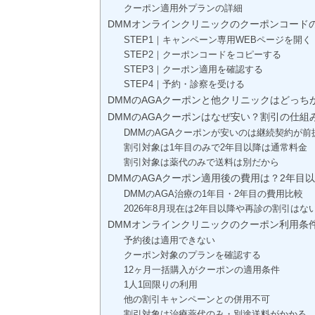
クーポン適用外プランの詳細
DMMオンラインクリニックのクーポンコード
STEP1｜キャンペーン専用WEBページを開く
STEP2｜クーポンコードをコピーする
STEP3｜クーポン適用を確認する
STEP4｜予約・診察を受ける
DMMのAGAクーポンと他クリニックはどっ
DMMのAGAクーポンはなぜ安い？割引の仕組
DMMのAGAクーポンが安いのは継続契約が前
割引対象は1年目のみで2年目以降は通常料金
割引対象は薬代のみで送料は別だから
DMMのAGAクーポン適用後の費用は？2年目
DMMのAGA治療の1年目・2年目の費用比較
2026年8月現在は2年目以降や再診の割引はな
DMMオンラインクリニックのクーポン利用条
予約後は適用できない
クーポン対象のプランを確認する
12ヶ月一括購入がクーポンの適用条件
1人1回限りの利用
他の割引キャンペーンとの併用不可
割引対象は治療薬代のみ・別途送料がかかる