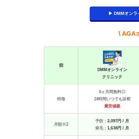
▶ DMMオン
\ AG
院
DMMオンライン
クリニック
6ヶ月間無料◎
特徴
24時間いつでも診察
最安値級
予防：
2,097円 / 月
月額※2
発毛：
1,638円 / 月