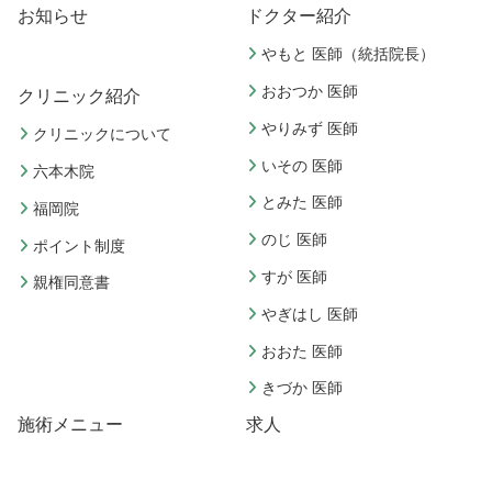
お知らせ
ドクター紹介
やもと 医師（統括院長）
おおつか 医師
クリニック紹介
やりみず 医師
クリニックについて
いその 医師
六本木院
とみた 医師
福岡院
のじ 医師
ポイント制度
すが 医師
親権同意書
やぎはし 医師
おおた 医師
きづか 医師
施術メニュー
求人