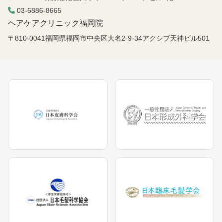
03-6886-8665
ヘアケアクリニック福岡院
〒810-0041福岡県福岡市中央区大名2-9-34アクシブ天神ビル501
六本木院
六本木院
六本木院
福岡院
福岡院