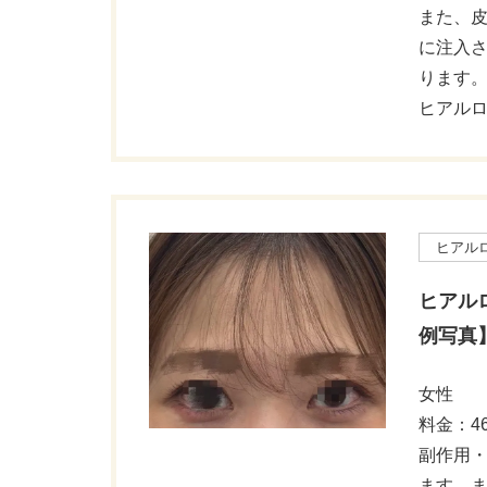
また、
に注入
ります
ヒアル
ヒアル
ヒアル
例写真
女性
料金：46
副作用
ます。