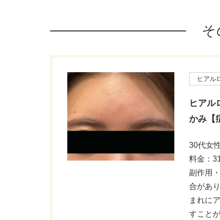
そ
ヒアル
ヒアル
かみ【
30代女
料金：31
副作用
合があ
まれに
すこと