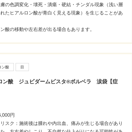
皮膚の色調変化・壊死・潰瘍・硬結・チンダル現象（浅い層
されたヒアルロン酸が青白く見える現象）を生じることがあ
六本木院
六本木院
六本木院
福岡院
福岡院
。
ロン酸の移動や左右差が出る場合もあります。
ロン酸
目
ロン酸 ジュビダームビスタ®ボルベラ 涙袋【症
】
,000円
・リスク：施術後は腫れや内出血、痛みが生じる場合があり
また、左右差やしこり、不自然な仕上がりになる可能性があ