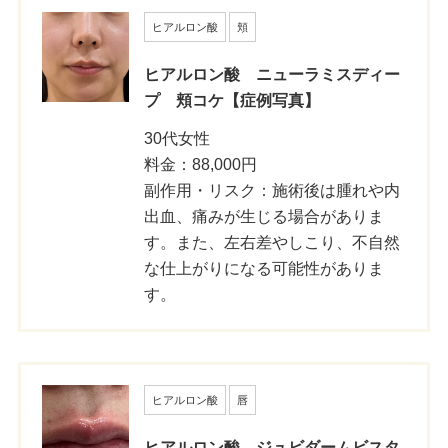
ヒアルロン酸
頬
ヒアルロン酸 ニューラミスディー
プ 頬コケ【症例写真】
30代女性
料金：88,000円
副作用・リスク：施術後は腫れや内
出血、痛みが生じる場合がありま
す。また、左右差やしこり、不自然
な仕上がりになる可能性がありま
す。
六本木院
六本木院
ヒアルロン酸
唇
六本木院
福岡院
福岡院
ヒアルロン酸 ジュビダームビスタ