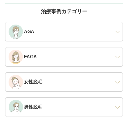
六本木院
六本木院
治療事例カテゴリー
六本木院
福岡院
福岡院
AGA
FAGA
女性脱毛
男性脱毛