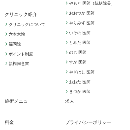
やもと 医師（統括院長）
おおつか 医師
クリニック紹介
やりみず 医師
クリニックについて
いその 医師
六本木院
とみた 医師
福岡院
のじ 医師
ポイント制度
すが 医師
親権同意書
やぎはし 医師
おおた 医師
きづか 医師
施術メニュー
求人
料金
プライバシーポリシー