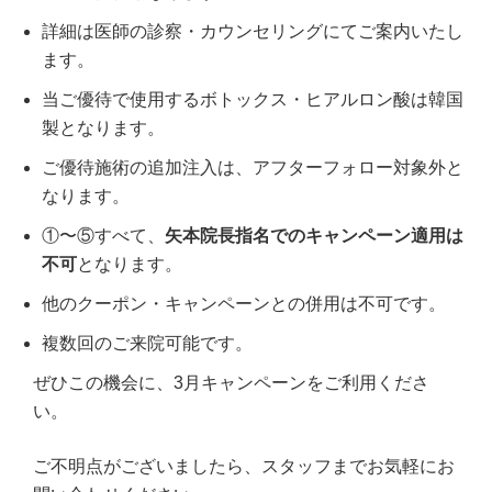
詳細は医師の診察・カウンセリングにてご案内いたし
ます。
当ご優待で使用するボトックス・ヒアルロン酸は韓国
製となります。
ご優待施術の追加注入は、アフターフォロー対象外と
なります。
①〜⑤すべて、
矢本院長指名でのキャンペーン適用は
不可
となります。
他のクーポン・キャンペーンとの併用は不可です。
複数回のご来院可能です。
六本木院
六本木院
ぜひこの機会に、3月キャンペーンをご利用くださ
六本木院
い。
福岡院
福岡院
ご不明点がございましたら、スタッフまでお気軽にお