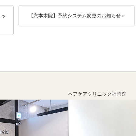
ョッ
【六本木院】予約システム変更のお知らせ »
六本木院
六本木院
六本木院
福岡院
福岡院
ヘアケアクリニック福岡院